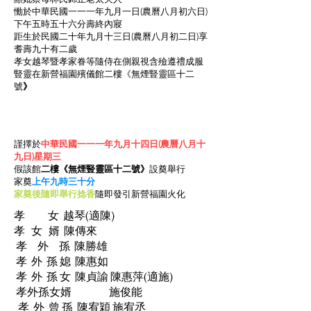
慟於中華民國一一一年九月一日(農曆八月初六日)
下午五時五十六分壽終內寢
距生於民國二十年九月十三日(農曆八月初二日)享
耆壽九十有二歲
孝女越琴暨孝家眷等隨侍在側親視含殮遵禮成服
豎靈在新營福園殯儀館二樓《無煙豎靈區十二
號
》
謹擇於
中華民國一一一年九月十四日(農曆八月十
九日)星期三
假該館
二樓《無煙豎靈區十二號》
設奠舉行
家奠
上午九時三十分
家奠後隨即舉行捻香
隨即發引新營福園火化
孝 女 越琴(適陳)
孝 女 婿 陳傳來
孝 外 孫 陳勝雄
孝 外 孫 媳 陳惠如
孝 外 孫 女 陳貞諭 陳惠萍(適施)
孝外孫女婿 施俊能
孝 外 曾 孫 陳宥穎 施宥丞