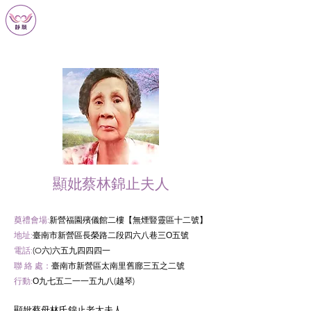
靜願生命禮儀
JING YUAN ETIQUETTE
顯妣蔡林錦止夫人
奠禮會場:
新營福園殯儀館二樓【無煙豎靈區十二號】
地址:
臺南市新營區長榮路二段四六八巷三Ο五號
電話:
(O六)六五九四四四一
聯 絡 處：
臺南市新營區太南里舊廍三五之二號
行動:
Ο九七五二一一五九八(越琴)
顯妣蔡母林氏錦止老太夫人