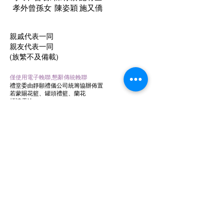
孝外曾孫女 陳姿穎 施又僑
親戚代表一同
親友代表一同
(族繁不及備載)
僅使用電子輓聯,懇辭傳統輓聯
禮堂委由靜願禮儀公司統籌協辦佈置
若蒙賜花籃、罐頭禮籃、蘭花
煩請電洽：0932-873-986
LINE：0932873986
返回線上訃聞
​靜願生命禮儀
旗艦店:台南市新營區信義街10之3號5樓之2