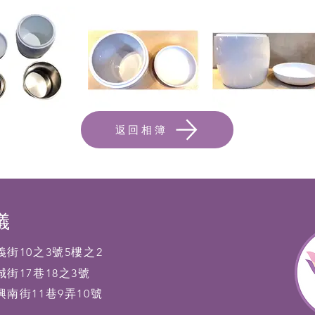
返回相簿
儀
街10之3號5樓之2
街17巷18之3號
南街11巷9弄10號