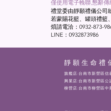
僅使用電子輓聯,懇辭傳
禮堂委由靜願禮儀公司
若蒙賜花籃、罐頭禮籃
煩請電洽：0932-873-98
LINE：0932873986
​靜願生命禮
旗艦店:台南市新營區信義
興業店:台南市新營區公誠
柳營店:台南市柳營區中興