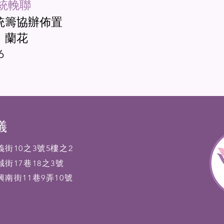
統輓聯
統籌協辦佈置
、蘭花
6
儀
街10之3號5樓之2
街17巷18之3號
南街11巷9弄10號