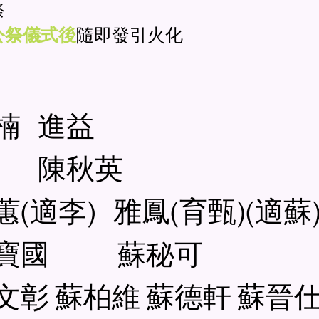
祭
公祭儀式後
隨即發引火化
楠 進益
陳秋英
適李) 雅鳳(育甄)(適蘇
 李寶國 蘇秘可
文彰 蘇柏維 蘇德軒 蘇晉