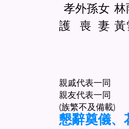
孝外孫女
​ 
護 喪 妻 
親戚代表一同
親友代表一同
(族繁不及備載)
懇辭奠儀
​