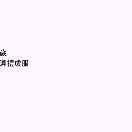
歲
殮遵禮成服