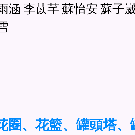
林雨涵 李苡芊 蘇怡安 蘇子
黃雪
、花圈、花籃、罐頭塔、