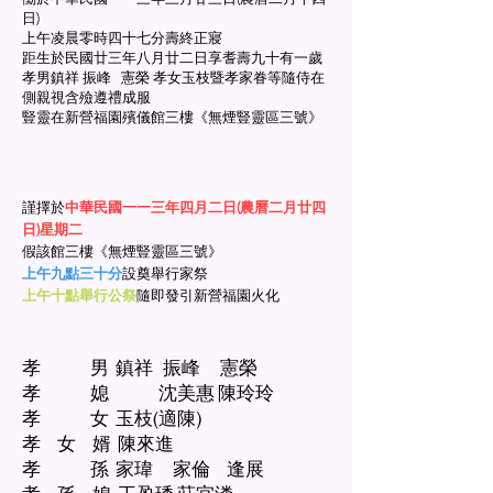
日)
上午凌晨零時四十七分壽終正寢
距生於民國廿三年八月廿二日享耆壽九十有一歲
孝男鎮祥 振峰 憲榮 孝女玉枝暨孝家眷等隨侍在
側親視含殮遵禮成服
豎靈在新營福園殯儀館三樓《無煙豎靈區三號》
謹擇於
中華民國
一一三
年四
月二
日(農曆二月廿四
日)
星期二
假該館三樓
《無煙豎靈區三號》
上午九
點三十分
設奠舉行家祭
上午十點舉行公祭
隨即發引新營福園火化
孝 男 鎮祥 振峰 憲榮
孝 媳 沈美惠 陳玲玲
孝 女 玉枝(適陳)
孝 女 婿 陳來進
孝 孫 家瑋 家倫 逢展