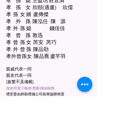
孝 孫 媳 王盈琇 莊宜潾
孝 孫 女 欣頤(適盧) 欣儒
孝 孫 女 婿 盧傳傑
孝 外 孫 陳泓任 陳 源
孝 外 孫 媳 錢佳佳
孝 曾 孫 敦迅
孝 曾 孫 女 芮安 芮巧
孝 外 曾 孫 陳品劭
孝外曾孫女 陳品喬 盧芊羽
親戚代表一同
親友代表一同
(族繁不及備載)
僅使用電子輓聯,懇辭傳統輓聯
禮堂委由靜願禮儀公司統籌協辦佈置
若蒙賜花籃、罐頭禮籃、蘭花
煩請電洽：0932-873-986
LINE：0932873986
返回線上訃聞