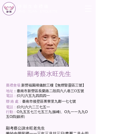
靜願生命禮儀
JING YUAN ETIQUETTE
​顯考蔡水旺先生
奠禮會場:
新營福園殯儀館三樓【無煙豎靈區三號】
地址
：臺南市新營區長榮路二段四六八巷三Ο五號
電話：
(Ο六)六五九四四四一
聯 絡 處：
臺南市後壁區菁寮里九鄰一七七號
電話：
(Ο六)六六二三七五一
行動：
Ο九五五七三七五三九(振峰)、Ο九一一九九Ο
五Ο四(鎮祥)
顯考蔡公諱水旺老先生
慟於中華民國一一三年三月廿三日(農曆二月十四