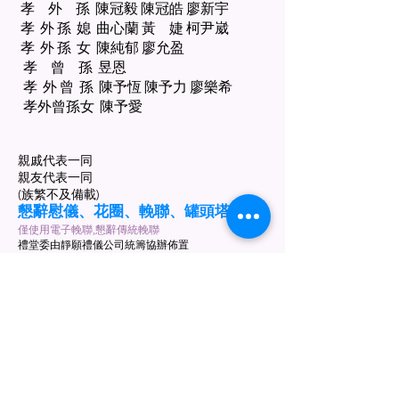
孝 外 孫 陳冠毅 陳冠皓 廖新宇
孝 外 孫 媳 曲心蘭 黃 婕 柯尹崴
孝 外 孫 女 陳純郁 廖允盈
孝 曾 孫 昱恩
孝 外 曾 孫 陳予恆 陳予力 廖樂希
孝外曾孫女 陳予愛
親戚代表一同
親友代表一同
(族繁不及備載)
懇辭慰
儀
​、花圈、輓聯、罐頭塔
僅使用電子輓聯,懇辭傳統輓聯
禮堂委由靜願禮儀公司統籌協辦佈置
若蒙賜花籃、罐頭禮籃、蘭花
煩請電洽：0932-873-986
LINE：0932873986
返回線上訃聞