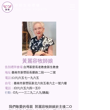
靜願生命禮儀
JING YUAN ETIQUETTE
黃麗容牧師娘
告別禮拜會場:
台灣基督長老教會新生教會
地址:
臺南市新營區長榮路二段一一二號
電話:
(O六)六五七一九六五
自宅：
臺南市新營區新北六街五巷六之一號六樓
電
話：
(Ο六)六五六四一五Ο
行動
Ο九一一三二
九二八九(聰義)
：
我們敬愛的母親 郭麗容牧師娘於主後二Ο