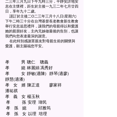
二三年三月九日下午九時三分，平靜安詳地安
息在主懷裡，距生於主後一九三二年七月廿四
日，享年九十二歲。
謹訂於主後二Ο二三年三月十八日(星期六)
下午二時三十分在台灣基督長老教會新生教會
舉行安息追思禮拜，讓我們的母親得以和愛護
她的親朋好友，主內兄姊做最後的告別，也讓
我們向您表達最深的謝意。
在此特別感謝眾親友對母親生前的關懷與
愛護，願主賜福您平安。
孝 男 聰仁 聰義
孝 媳 林麗娟 馮秀好
孝 女 靜敏(適陳) 靜琴(適廖)
靜慧(適潘)
孝 女 婿 陳正道 廖家祥
潘祐祺
孝 義 女 楊玉秋
孝 孫 安理 瑋民
孝 孫 媳 邱雅筠
孝 孫 女 以理 培理