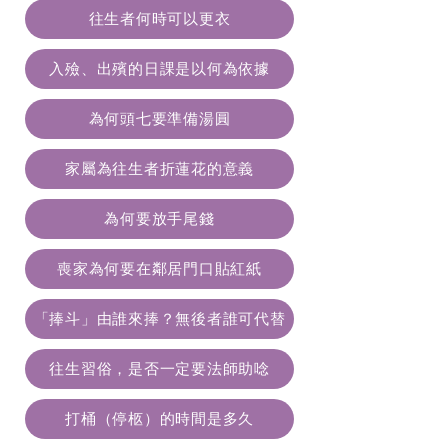
往生者何時可以更衣
入殮、出殯的日課是以何為依據
為何頭七要準備湯圓
家屬為往生者折蓮花的意義
為何要放手尾錢
喪家為何要在鄰居門口貼紅紙
「捧斗」由誰來捧？無後者誰可代替
往生習俗，是否一定要法師助唸
打桶（停柩）的時間是多久