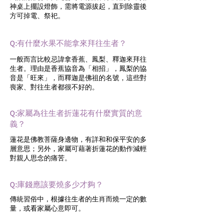
神桌上擺設燈飾，需將電源拔起，直到除靈後
方可掉電、祭祀。
Q:有什麼水果不能拿來拜往生者？
一般而言比較忌諱拿香蕉、鳳梨、釋迦來拜往
生者。理由是香蕉協音為「相招」，鳳梨的協
音是「旺來」，而釋迦是佛祖的名號，這些對
喪家、對往生者都很不好的。
Q:家屬為往生者折蓮花有什麼實質的意
義？
蓮花是佛教菩薩身邊物，有詳和和保平安的多
層意思；另外，家屬可藉著折蓮花的動作減輕
對親人思念的痛苦。
Q:庫錢應該要燒多少才夠？
傳統習俗中，根據往生者的生肖而燒一定的數
量，或看家屬心意即可。