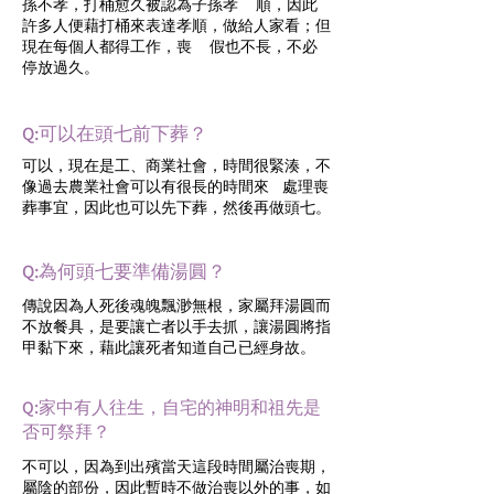
孫不孝，打桶愈久被認為子孫孝 順，因此
許多人便藉打桶來表達孝順，做給人家看；但
現在每個人都得工作，喪 假也不長，不必
停放過久。
Q:可以在頭七前下葬？
可以，現在是工、商業社會，時間很緊湊，不
像過去農業社會可以有很長的時間來 處理喪
葬事宜，因此也可以先下葬，然後再做頭七。
Q:為何頭七要準備湯圓？
傳說因為人死後魂魄飄渺無根，家屬拜湯圓而
不放餐具，是要讓亡者以手去抓，讓湯圓將指
甲黏下來，藉此讓死者知道自己已經身故。
Q:家中有人往生，自宅的神明和祖先是
否可祭拜？
不可以，因為到出殯當天這段時間屬治喪期，
屬陰的部份，因此暫時不做治喪以外的事，如