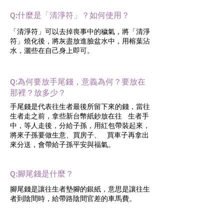
Q:什麼是「清淨符」？如何使用？
「清淨符」可以去掉喪事中的穢氣，將「清淨
符」燒化後，將灰盡放進臉盆水中，用榕葉沾
水，灑些在自己身上即可。
Q:為何要放手尾錢，意義為何？要放在
那裡？放多少？
手尾錢是代表往生者最後所留下來的錢，當往
生者走之前，拿些新台幣紙鈔放在往 生者手
中，等人走後，分給子孫，用紅包帶裝起來，
將來子孫要做生意、買房子、 買車子再拿出
來分送，會帶給子孫平安與福氣。
Q:腳尾錢是什麼？
腳尾錢是讓往生者墊腳的銀紙，意思是讓往生
者到陰間時，給帶路陰間官差的車馬費。