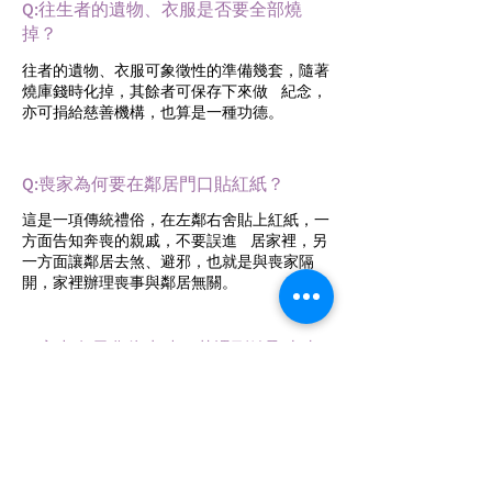
Q:往生者的遺物、衣服是否要全部燒
掉？
往者的遺物、衣服可象徵性的準備幾套，隨著
燒庫錢時化掉，其餘者可保存下來做 紀念，
亦可捐給慈善機構，也算是一種功德。
Q:喪家為何要在鄰居門口貼紅紙？
這是一項傳統禮俗，在左鄰右舍貼上紅紙，一
方面告知奔喪的親戚，不要誤進 居家裡，另
一方面讓鄰居去煞、避邪，也就是與喪家隔
開，家裡辦理喪事與鄰居無關。
Q:家中有長輩往生時，若遇到嫁娶吉事
該如何？
原本訂期嫁娶婚事，卻遇到家中有往生者，應
儘可能在百日內完婚，否則就須等到對年以
後。