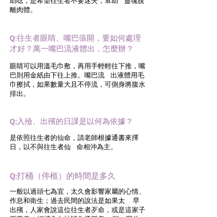
助唸，是希望往生者不要迷失，幫助 靈魂脫
離肉體。
Q:往生者眼睛、嘴巴張開，要如何處理
才好？萬一嘴巴流液體出，怎麼辦？
眼睛可以用溫毛巾敷，再用手輕輕往下推，嘴
巴則用金紙由下往上推。嘴巴流 出液體用毛
巾擦拭，如果數量大且不停流，可側身將腹水
排出。
Q:入殮、出殯的日課是以何為依據？
是依照往生者的仙命，請老師根據通書來擇
日，以不與往生者仙 命相沖為主。
Q:打桶（停柩）的時間是多久
一般以過頭七為宜，太久會影響家屬的心情、
作息和衛生；過去民間的說法是如果太 早
出殯，人家會說這位往生者歹命，或是這家子