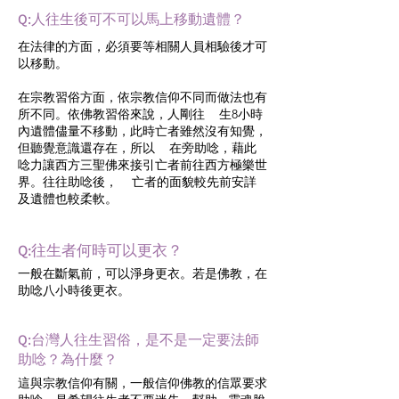
Q:人往生後可不可以馬上移動遺體？
在法律的方面，必須要等相關人員相驗後才可
以移動。
在宗教習俗方面，依宗教信仰不同而做法也有
所不同。依佛教習俗來說，人剛往 生8小時
內遺體儘量不移動，此時亡者雖然沒有知覺，
但聽覺意識還存在，所以 在旁助唸，藉此
唸力讓西方三聖佛來接引亡者前往西方極樂世
界。往往助唸後， 亡者的面貌較先前安詳
及遺體也較柔軟。
Q:往生者何時可以更衣？
一般在斷氣前，可以淨身更衣。若是佛教，在
助唸八小時後更衣。
Q:台灣人往生習俗，是不是一定要法師
助唸？為什麼？
這與宗教信仰有關，一般信仰佛教的信眾要求