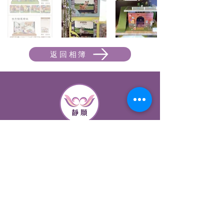
返回相簿
​靜願生命禮儀
旗艦店:台南市新營區信義街10之3號5樓之2
興業店:台南市新營區公誠街17巷18之3號
柳營店:台南市柳營區中興南街11巷9弄10號
電話:
06-6359051
手
機:
0932-873-986
LINE ID:
0932873986